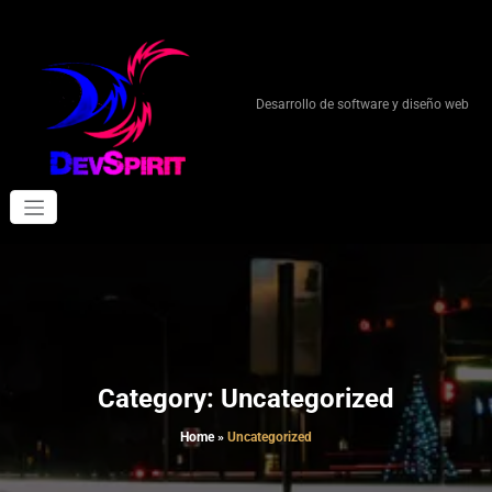
Skip
to
content
Desarrollo de software y diseño web
Category: Uncategorized
Home
»
Uncategorized